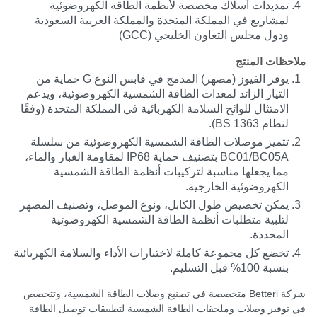
تمديدات أسلاك مخصصة لأنظمة الطاقة الكهروضوئية
لمشاريع في المملكة المتحدة والمملكة العربية السعودية
ودول مجلس التعاون الخليجي (GCC)
ملاحظات المنتج
يوفر الفيوز (مصهر) المدمج في قابس النوع G حماية من
التيار الزائد لمعدات الطاقة الشمسية الكهروضوئية، ويدعم
الامتثال للوائح السلامة الكهربائية في المملكة المتحدة (وفقًا
لنظام BS 1363).
تتميز موصلات الطاقة الشمسية الكهروضوئية من سلسلة
BC01/BC05A بتصنيف حماية IP68 لمقاومة الغبار والماء،
مما يجعلها مناسبة لتركيبات أنظمة الطاقة الشمسية
الكهروضوئية الخارجية.
يمكن تخصيص طول الكابل، ونوع الموصل، وتصنيف المصهر
لتلبية متطلبات أنظمة الطاقة الشمسية الكهروضوئية
المحددة.
تخضع كل مجموعة كاملة لاختبارات الأداء والسلامة الكهربائية
بنسبة 100% قبل التسليم.
شركة Betteri متخصصة في تصنيع وصلات الطاقة الشمسية، وتتخصص
في توفير وصلات وملحقات الطاقة الشمسية لتطبيقات توصيل الطاقة