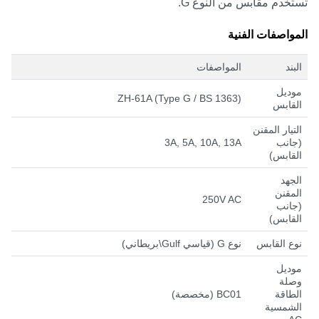
تستخدم مقابس من النوع G.
المواصفات الفنية
البند
المواصفات
موديل
ZH-61A (Type G / BS 1363)
القابس
التيار المقنن
(جانب
3A, 5A, 10A, 13A
القابس)
الجهد
المقنن
250V AC
(جانب
القابس)
نوع القابس
نوع G (قياسي Gulf\بريطاني)
موديل
وصلة
الطاقة
BC01 (مخصصة)
الشمسية