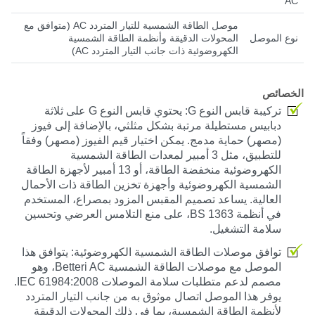
AC
موصل الطاقة الشمسية للتيار المتردد AC (متوافق مع
نوع الموصل
المحولات الدقيقة وأنظمة الطاقة الشمسية
الكهروضوئية ذات جانب التيار المتردد AC)
الخصائص
تركيبة قابس النوع G
: يحتوي قابس النوع G على ثلاثة
دبابيس مستطيلة مرتبة بشكل مثلثي، بالإضافة إلى فيوز
(مصهر) حماية مدمج. يمكن اختيار قيم الفيوز (مصهر) وفقاً
للتطبيق، مثل 3 أمبير لمعدات الطاقة الشمسية
الكهروضوئية منخفضة الطاقة، أو 13 أمبير لأجهزة الطاقة
الشمسية الكهروضوئية وأجهزة تخزين الطاقة ذات الأحمال
العالية. يساعد تصميم المقبس المزود بمصراع، المستخدم
في أنظمة BS 1363، على منع التلامس العرضي وتحسين
سلامة التشغيل.
توافق موصلات الطاقة الشمسية الكهروضوئية
: يتوافق هذا
الموصل مع موصلات الطاقة الشمسية Betteri AC، وهو
مصمم لدعم متطلبات سلامة الموصلات IEC 61984:2008.
يوفر هذا الموصل اتصال موثوق به من جانب التيار المتردد
لأنظمة الطاقة الشمسية، بما في ذلك المحولات الدقيقة