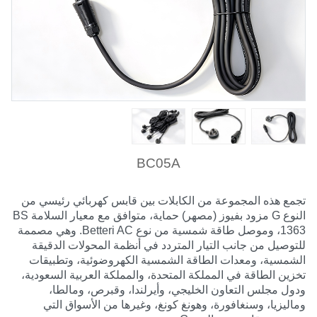
BC05A
تجمع هذه المجموعة من الكابلات بين قابس كهربائي رئيسي من
النوع G مزود بفيوز (مصهر) حماية، متوافق مع معيار السلامة BS
1363، وموصل طاقة شمسية من نوع Betteri AC. وهي مصممة
للتوصيل من جانب التيار المتردد في أنظمة المحولات الدقيقة
الشمسية، ومعدات الطاقة الشمسية الكهروضوئية، وتطبيقات
تخزين الطاقة في المملكة المتحدة، والمملكة العربية السعودية،
ودول مجلس التعاون الخليجي، وأيرلندا، وقبرص، ومالطا،
وماليزيا، وسنغافورة، وهونغ كونغ، وغيرها من الأسواق التي