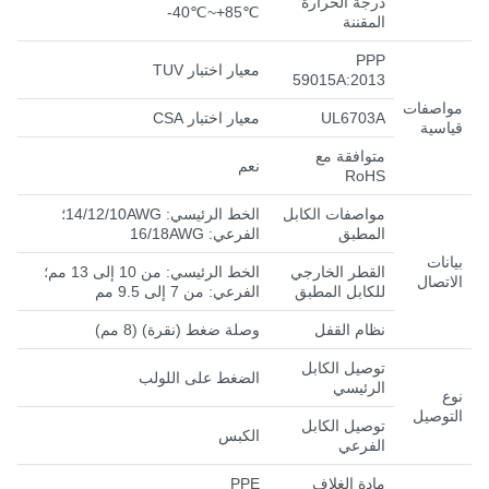
درجة الحرارة
-40℃~+85℃
المقننة
PPP
معيار اختبار TUV
59015A:2013
مواصفات
UL6703A
معيار اختبار CSA
قياسية
متوافقة مع
نعم
RoHS
مواصفات الكابل
الخط الرئيسي
:
14/12/10AWG
؛
المطبق
الفرعي
:
16/18AWG
بيانات
القطر الخارجي
الخط الرئيسي: من 10 إلى 13 مم؛
الاتصال
للكابل المطبق
الفرعي: من 7 إلى 9.5 مم
نظام القفل
وصلة ضغط (نقرة)
(
8 مم)
توصيل الكابل
الضغط على اللولب
الرئيسي
نوع
التوصيل
توصيل الكابل
الكبس
الفرعي
مادة الغلاف
PPE