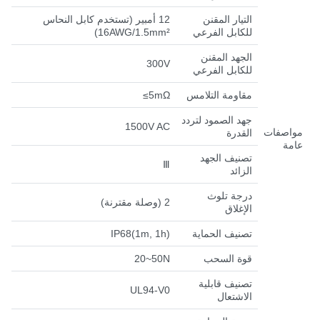
التيار المقنن
12 أمبير (تستخدم كابل النحاس
للكابل الفرعي
16AWG/1.5mm²
)
الجهد المقنن
300V
للكابل الفرعي
مقاومة التلامس
≤5mΩ
جهد الصمود لتردد
1500V AC
مواصفات
القدرة
عامة
تصنيف الجهد
Ⅲ
الزائد
درجة تلوث
2 (وصلة مقترنة)
الإغلاق
تصنيف الحماية
IP68(1m, 1h)
قوة السحب
20~50N
تصنيف قابلية
UL94-V0
الاشتعال